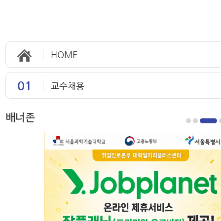
HOME
01
교수채용
배너존