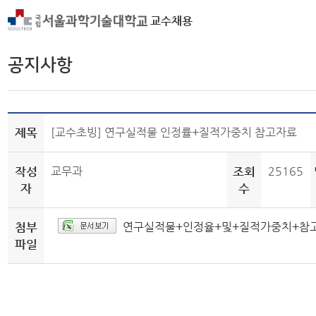
교수채용
공지사항
제목
[교수초빙] 연구실적물 인정률+질적가중치 참고자료
작성
교무과
조회
25165
자
수
첨부
연구실적물+인정율+및+질적가중치+참고용
파일